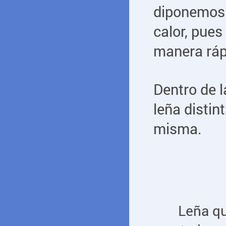
diponemos 
calor, pues
manera ráp
Dentro de l
leña distin
misma.
Leña qu